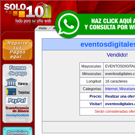
eventosdigital
Vendido!
Mayusculas:
EVENTOSDIGITA
Minusculas:
eventosdigitales.
Longitud:
16 caracteres
Categorias:
Internet
,
Miscelane
Precio:
Realizar una ofer
Visitar!
eventosdigitales
Serán consideradas ofer