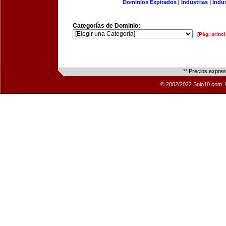
Dominios Expirados
|
Industrias
|
Indu
Categorías de Dominio:
[Pág. princi
** Precios expre
© 2002/2022 Solo10.com