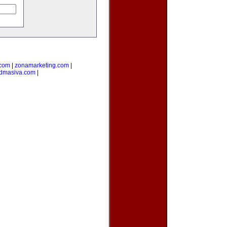
.com
|
zonamarketing.com
|
admasiva.com
|