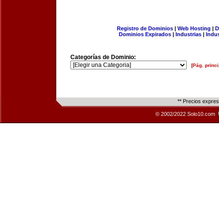
Registro de Dominios
|
Web Hosting
|
D
Dominios Expirados
|
Industrias
|
Indu
Categorías de Dominio:
[Pág. princi
** Precios expre
© 2002/2022 Solo10.com