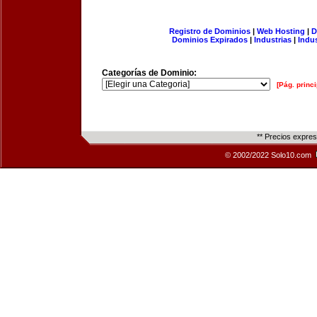
Registro de Dominios
|
Web Hosting
|
D
Dominios Expirados
|
Industrias
|
Indu
Categorías de Dominio:
[Pág. princi
** Precios expre
© 2002/2022 Solo10.com