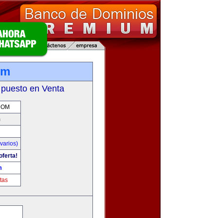
om
 puesto en Venta
COM
m
varios)
oferta!
m
tas