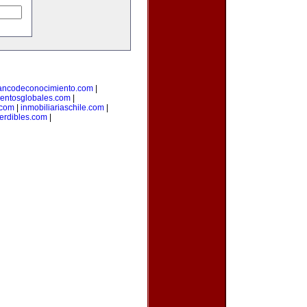
ancodeconocimiento.com
|
entosglobales.com
|
.com
|
inmobiliariaschile.com
|
erdibles.com
|