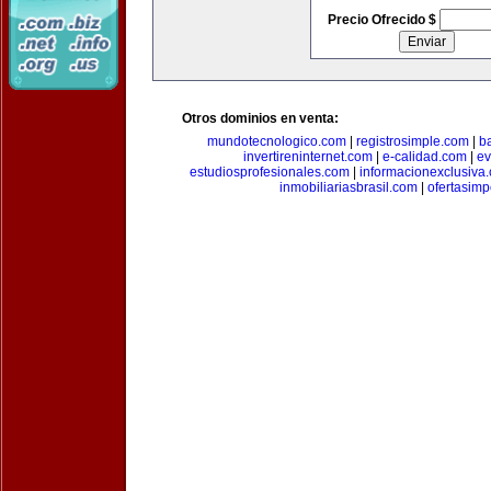
Precio Ofrecido $
Otros dominios en venta:
mundotecnologico.com
|
registrosimple.com
|
b
invertireninternet.com
|
e-calidad.com
|
ev
estudiosprofesionales.com
|
informacionexclusiva
inmobiliariasbrasil.com
|
ofertasimp