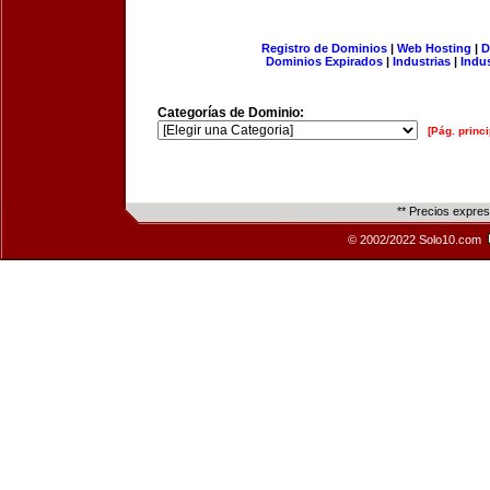
Registro de Dominios
|
Web Hosting
|
D
Dominios Expirados
|
Industrias
|
Indu
Categorías de Dominio:
[Pág. princi
** Precios expre
© 2002/2022 Solo10.com