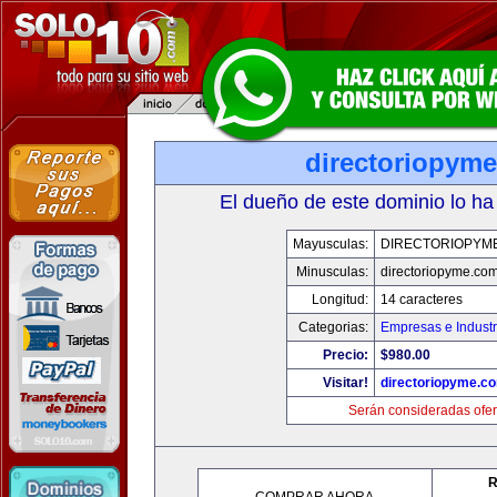
directoriopym
El dueño de este dominio lo ha
Mayusculas:
DIRECTORIOPYM
Minusculas:
directoriopyme.co
Longitud:
14 caracteres
Categorias:
Empresas e Industr
Precio:
$980.00
Visitar!
directoriopyme.c
Serán consideradas ofer
R